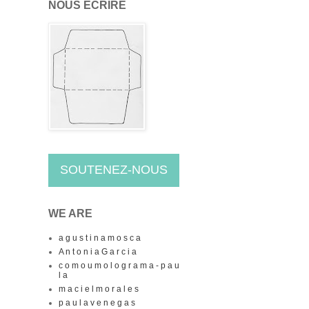
NOUS ECRIRE
SOUTENEZ-NOUS
WE ARE
a g u s t i n a m o s c a
A n t o n i a G a r c i a
c o m o u m o l o g r a m a - p a u
l a
m a c i e l m o r a l e s
p a u l a v e n e g a s