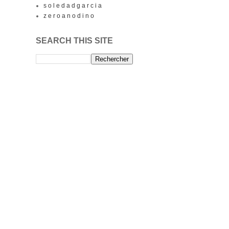
s o l e d a d g a r c i a
z e r o a n o d i n o
SEARCH THIS SITE