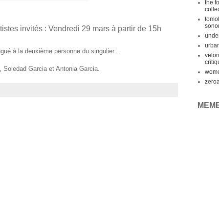
the f
colle
tomok
sono
stes invités : Vendredi 29 mars à partir de 15h
under
urba
ugué à la deuxième personne du singulier…
velo
criti
, Soledad Garcia et Antonia Garcia.
wome
zero
MEM