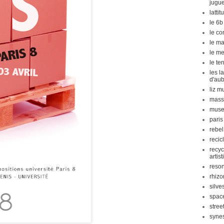
jugu
latti
le 6b
le co
le ma
le m
le te
les l
d'aub
liz m
massa
mus
paris
rebel
recic
recy
artis
reso
rhiz
silve
space
stree
syne