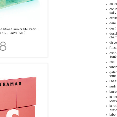
collec
conte
daily
cécil
dare
des(h
dess
cham
disco
l'ass
espac
front
espa
fabri
galer
terre
i hea
jardi
jaurè
la ce
powe
la ro
assoc
labor